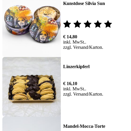
Kunstdose Silvia Sun
Bewertet
€
14,80
mit
inkl. MwSt.
zzgl.
Versand
5.00
von 5
Linzerkipferl
€
16,10
inkl. MwSt.
zzgl.
Versand
Mandel-Mocca-Torte