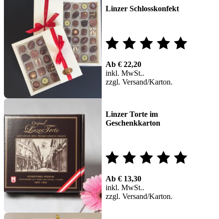
Linzer Schlosskonfekt
Bewertet
Ab
€
22,20
mit
inkl. MwSt.
zzgl.
Versand
5.00
von 5
Linzer Torte im
Geschenkkarton
Bewertet
Ab
€
13,30
mit
inkl. MwSt.
zzgl.
Versand
4.77
von 5