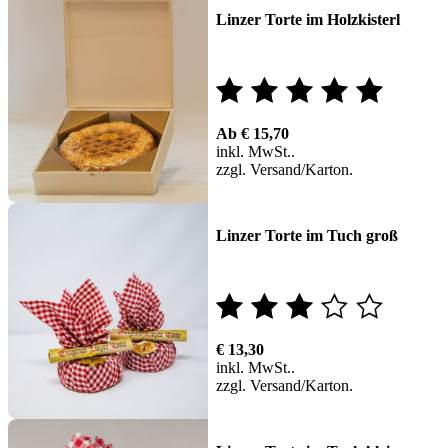
Linzer Torte im Holzkisterl
Bewertet
Ab
€
15,70
mit
inkl. MwSt.
zzgl.
Versand
5.00
von 5
Linzer Torte im Tuch groß
Bewertet
€
13,30
mit
inkl. MwSt.
zzgl.
Versand
2.75
von 5