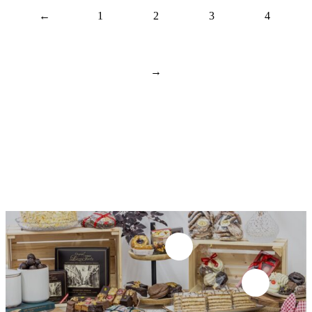
←
1
2
3
4
→