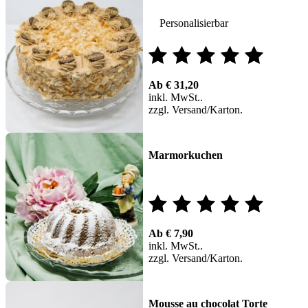
Personalisierbar
Bewertet
Ab
€
31,20
mit
inkl. MwSt.
zzgl.
Versand
5.00
von 5
Marmorkuchen
Bewertet
Ab
€
7,90
mit
inkl. MwSt.
zzgl.
Versand
5.00
von 5
Mousse au chocolat Torte