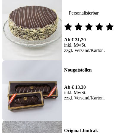
Personalisierbar
Bewertet
Ab
€
31,20
mit
inkl. MwSt.
zzgl.
Versand
5.00
von 5
Nougatstollen
Ab
€
13,30
inkl. MwSt.
zzgl.
Versand
Original Jindrak