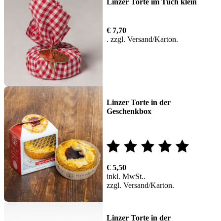
Linzer Torte im Tuch klein
€
7,70
zzgl.
Versand
Linzer Torte in der
Geschenkbox
Bewertet
€
5,50
mit
inkl. MwSt.
zzgl.
Versand
5.00
von 5
Linzer Torte in der