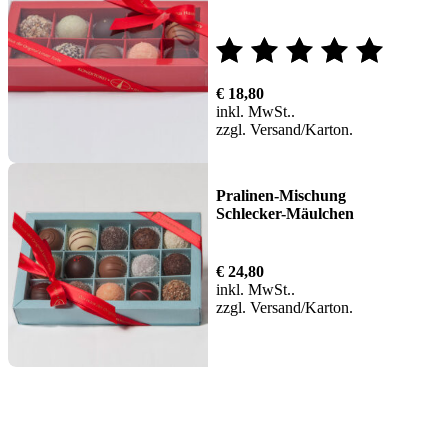
Bewertet
€
18,80
mit
inkl. MwSt.
zzgl.
Versand
5.00
von 5
Pralinen-Mischung
Schlecker-Mäulchen
€
24,80
inkl. MwSt.
zzgl.
Versand