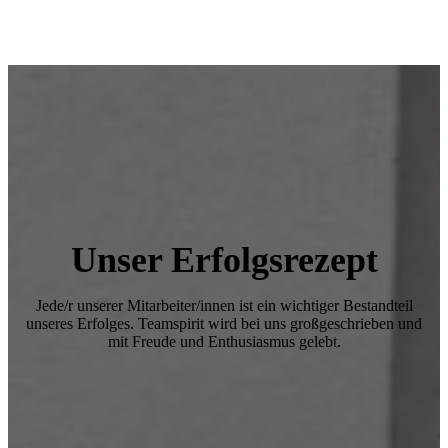
Unser Erfolgsrezept
Jede/r unserer Mitarbeiter/innen ist ein wichtiger Bestandteil
unseres Erfolges. Teamspirit wird bei uns großgeschrieben und
mit Freude und Enthusiasmus gelebt.