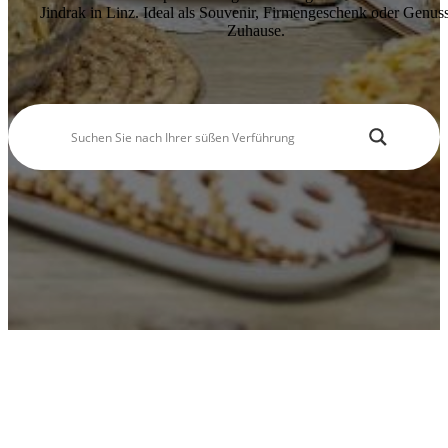
Jindrak
in Linz. Ideal als
Souvenir
,
Firmengeschenk
oder Genuss
Saisonale Produkte
Zuhause.
Filialen & Öffnungszeiten
Sandwich & Brötchen
Geschenkideen
Alle Produkte