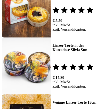
Bewertet
€
5,50
mit
inkl. MwSt.
zzgl.
Versand
5.00
von 5
Linzer Torte in der
Kunstdose Silvia Sun
Bewertet
€
14,80
mit
inkl. MwSt.
zzgl.
Versand
5.00
von 5
Vegane Linzer Torte 18cm