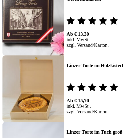
Bewertet
Ab
€
13,30
mit
inkl. MwSt.
zzgl.
Versand
4.77
von 5
Linzer Torte im Holzkisterl
Bewertet
Ab
€
15,70
mit
inkl. MwSt.
zzgl.
Versand
5.00
von 5
Linzer Torte im Tuch groß