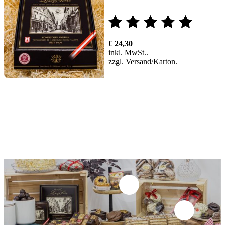
Bewertet
€
24,30
mit
inkl. MwSt.
zzgl.
Versand
5.00
von 5