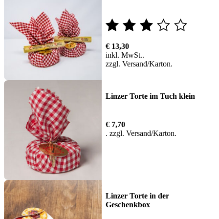
Bewertet
€
13,30
mit
inkl. MwSt.
zzgl.
Versand
2.75
von 5
Linzer Torte im Tuch klein
€
7,70
zzgl.
Versand
Linzer Torte in der
Geschenkbox