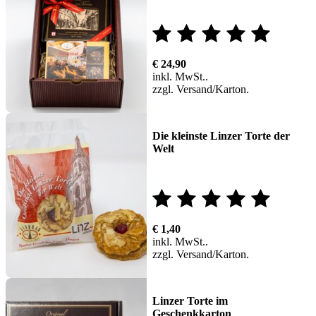
Bewertet
€
24,90
mit
inkl. MwSt.
zzgl.
Versand
5.00
von 5
Die kleinste Linzer Torte der
Welt
Bewertet
€
1,40
mit
inkl. MwSt.
zzgl.
Versand
5.00
von 5
Linzer Torte im
Geschenkkarton