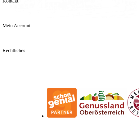
Kontakt
Mo - Sa, 08:30 - 18:00 Uhr
Versand und Zahlung
Filialen & Öffnungszeiten
Allergeninformation
Mein Account
Kontaktformular
Mein Konto
Rechtliches
Bestellungen
Allgemeine Geschäftsbedingungen
Widerrufsbelehrung
Impressum
Datenschutzerklärung