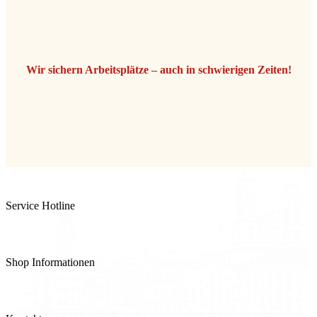
Wir sichern Arbeitsplätze – auch in schwierigen Zeiten!
Service Hotline
+43 732 77 92 58
Shop Informationen
Produkte
Telefonische Bestellung und Beratung