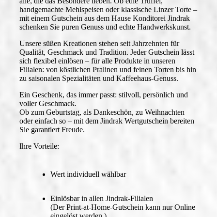
alle, die das Besondere lieben. Ob edle Trüffel,
handgemachte Mehlspeisen oder klassische Linzer Torte –
mit einem Gutschein aus dem Hause
Konditorei Jindrak
schenken Sie puren Genuss und echte Handwerkskunst.
Unsere süßen Kreationen stehen seit Jahrzehnten für
Qualität, Geschmack und Tradition. Jeder Gutschein lässt
sich flexibel einlösen – für alle Produkte in unseren
Filialen: von köstlichen Pralinen und feinen Torten bis hin
zu saisonalen Spezialitäten und Kaffeehaus-Genuss.
Ein Geschenk, das immer passt: stilvoll, persönlich und
voller Geschmack.
Ob zum Geburtstag, als Dankeschön, zu Weihnachten
oder einfach so – mit dem Jindrak Wertgutschein bereiten
Sie garantiert Freude.
Ihre Vorteile:
Wert individuell wählbar
Einlösbar in allen Jindrak-Filialen
(Der Print-at-Home-Gutschein kann nur Online
eingelöst werden.)