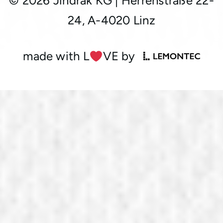
© 2026 Jindrak KG
|
Herrenstraße 22-
24, A-4020 Linz
made with L
︎VE by