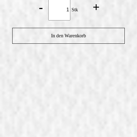
Kardinalschnitte
-
+
klein
Stk
Menge
In den Warenkorb