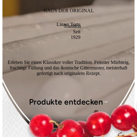
Saisonale Produkte
HAUS DER ORIGINAL
Filialen & Öffnungszeiten
Linzer Torte
Tradition
Sandwich & Brötchen
Seit
1929
Geschenkideen
Erleben Sie einen Klassiker voller Tradition. Feinster Mürbteig,
Alle Produkte
fruchtige Füllung und das ikonische Gittermuster, meisterhaft
gefertigt nach originalem Rezept.
Produkte entdecken